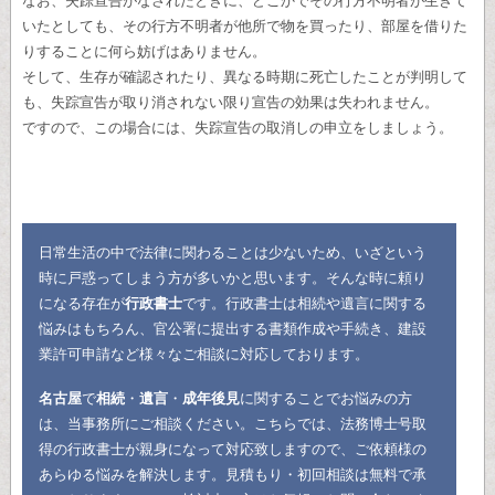
なお、失踪宣告がなされたときに、どこかでその行方不明者が生きて
いたとしても、その行方不明者が他所で物を買ったり、部屋を借りた
りすることに何ら妨げはありません。
そして、生存が確認されたり、異なる時期に死亡したことが判明して
も、失踪宣告が取り消されない限り宣告の効果は失われません。
ですので、この場合には、失踪宣告の取消しの申立をしましょう。
日常生活の中で法律に関わることは少ないため、いざという
時に戸惑ってしまう方が多いかと思います。そんな時に頼り
になる存在が
行政書士
です。行政書士は相続や遺言に関する
悩みはもちろん、官公署に提出する書類作成や手続き、建設
業許可申請など様々なご相談に対応しております。
名古屋
で
相続
・
遺言
・
成年後見
に関することでお悩みの方
は、当事務所にご相談ください。こちらでは、法務博士号取
得の行政書士が親身になって対応致しますので、ご依頼様の
あらゆる悩みを解決します。見積もり・初回相談は無料で承