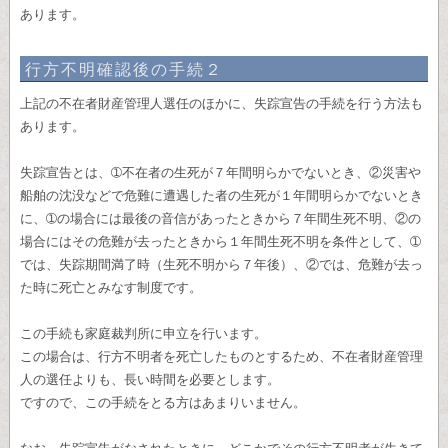
あります。
行方不明確認後の手続２
上記の不在者財産管理人選任のほかに、失踪宣告の手続を行う方法も
あります。
失踪宣告とは、➀不在者の生死が７年間明らかでないとき、②災害や
船舶の沈没などで危難に遭遇した者の生死が１年間明らかでないとき
に、➀の場合には最後の音信があったときから７年間生死不明、②の
場合にはその危難が去ったときから１年間生死不明を条件として、➀
では、失踪期間満了時（生死不明から７年後）、②では、危難が去っ
た時に死亡とみなす制度です。
この手続も家庭裁判所に申立を行います。
この場合は、行方不明者を死亡したものとするため、不在者財産管理
人の選任よりも、長い時間を必要とします。
ですので、この手続をとる方はあまりいません。