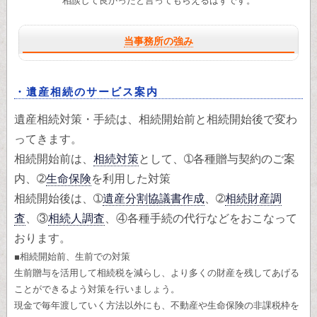
相談して良かったと言ってもらえるはずです。
当事務所の強み
・遺産相続のサービス案内
遺産相続対策・手続は、相続開始前と相続開始後で変わ
ってきます。
相続開始前は、
相続対策
として、➀各種贈与契約のご案
内、➁
生命保険
を利用した対策
相続開始後は、➀
遺産分割協議書作成
、➁
相続財産調
査
、③
相続人調査
、④各種手続の代行などをおこなって
おります。
■相続開始前、生前での対策
生前贈与を活用して相続税を減らし、より多くの財産を残してあげる
ことができるよう対策を行いましょう。
現金で毎年渡していく方法以外にも、不動産や生命保険の非課税枠を