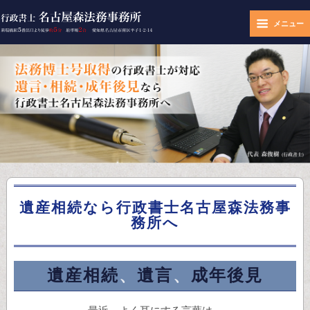
メニュー
遺産相続なら行政書士名古屋森法務事
務所へ
遺産相続
、
遺言
、
成年後見