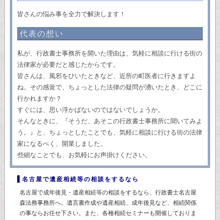
皆さんの悩み事を全力で解決します！
代表の想い
私が、行政書士事務所を開いた理由は、気軽に相談に行ける街の
法律家が必要だと感じたからです。
皆さんは、風邪をひいたときなど、近所の町医者に行きますよ
ね。その感覚で、ちょっとした法律の疑問が湧いたとき、どこに
行かれますか？
すぐには、思い浮かばないのではないでしょうか。
そんなときに、『そうだ、あそこの行政書士事務所に聞いてみよ
う。』と、ちょっとしたことでも、気軽に相談に行ける街の法律
家になるべく、開業しました。
些細なことでも、お気軽にお声掛けください。
名古屋で遺産相続等の相談をするなら
名古屋
で
成年後見
・遺産
相続
等の相談をするなら、
行政書士
名古屋
森法務事務所へ。遺言書作成や遺産相続、成年後見など、相続関係
の事ならお任せ下さい。また、各種相続セミナーも開催しておりま