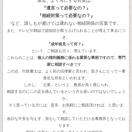
最近、よく耳にする言葉は、
『遺言って必要なの？』
『相続対策って必要なの？』
など、誰しもが避けては通れない相続関係の言葉です。
また、テレビや雑誌で認知症が取り上げられることが増えて来るにつ
き、
『成年後見って何？』
という、ご相談も日々、増えています。
これらのことは、
個人の権利義務に係わる重要な事柄ですので、専門
家に相談すべき
です。
この点、行政書士は、よく街の法律家と言われ、皆さんにとって一番
身近な存在といわれます。
しかし、「士業」というと、敷居が高く感じられ、
相談するのに二の足を踏んでいるという方も多いのではないでしょう
か。
そう思っている方には、是非、お気軽にご相談頂ければ、と思いま
す。
余計な不安を与えず、安心して相談していただける事務所となってお
ります。